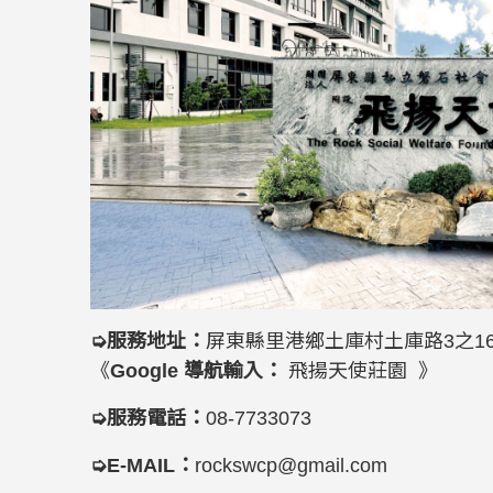
➭
服務地址：
屏東縣里港鄉土庫村土庫路3之1
《
Google 導航輸入：
飛揚天使莊園 》
➭
服務電話：
08-7733073
➭
E-MAIL：
rockswcp@gmail.com