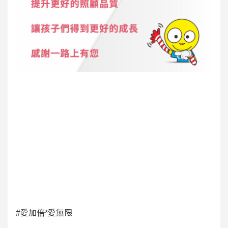
#愛加倍*愛無限