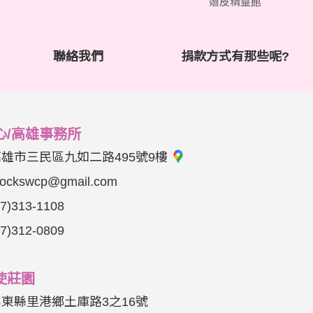
嬉皮精靈館
聯絡我們
捐款方式有那些呢?
心/高雄事務所
高雄市三民區九如二路495號9樓
rockswcp@gmail.com
07)313-1108
07)312-0809
使莊園
東縣里港鄉土庫路3之16號