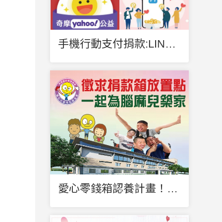
手機行動支付捐款:LINE Pay、街口支付、Pi拍錢包、奇摩公益
愛心零錢箱認養計畫！磐石社福基金會徵求捐款箱放置點～歡迎店家申請喔！