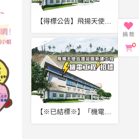
【得標公告】飛揚天使庇護莊園新建工程
0
【※已結標※】「機電工程」-飛揚天使庇護莊園新建工程投標案